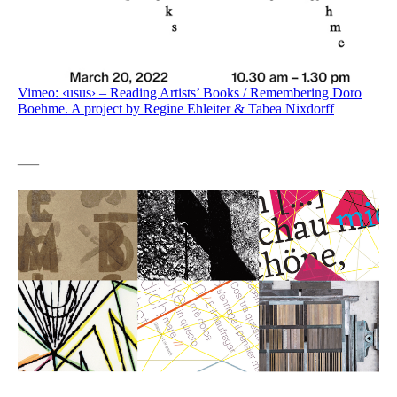
Vimeo: ‹usus› – Reading Artists’ Books / Remembering Doro
Boehme. A project by Regine Ehleiter & Tabea Nixdorff
—