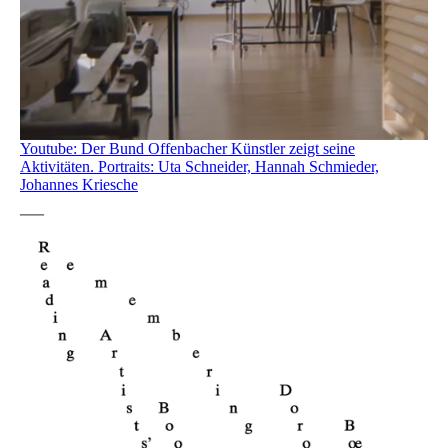
Youtube: Der Bund Offenbacher Künstler zeigt seine
Aktivitäten. Portraits: Uta Schneider, Hannah Schmieder,
Johannes Kriesche
—