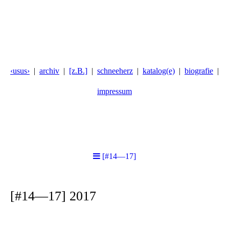
‹usus›
archiv
[z.B.]
schneeherz
katalog(e)
biografie
impressum
[#14—17]
[#14—17] 2017