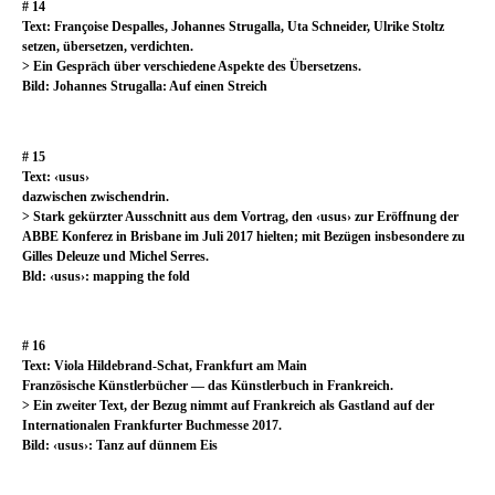
# 14
Text: Françoise Despalles, Johannes Strugalla, Uta Schneider, Ulrike Stoltz
setzen, übersetzen, verdichten
.
> Ein Gespräch über verschiedene Aspekte des Übersetzens.
Bild: Johannes Strugalla: Auf einen Streich
# 15
Text: ‹usus›
dazwischen zwischendrin.
> Stark gekürzter Ausschnitt aus dem Vortrag, den ‹usus› zur Eröffnung der
ABBE Konferez in Brisbane im Juli 2017 hielten; mit Bezügen insbesondere zu
Gilles Deleuze und Michel Serres.
Bld: ‹usus›: mapping the fold
# 16
Text: Viola Hildebrand-Schat, Frankfurt am Main
Französische Künstlerbücher — das Künstlerbuch in Frankreich.
> Ein zweiter Text, der Bezug nimmt auf Frankreich als Gastland auf der
Internationalen Frankfurter Buchmesse 2017.
Bild: ‹usus›: Tanz auf dünnem Eis