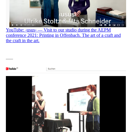
YouTube: ‹usus› — Visit to our studio during the AEPM
conference 2021: Printing in Offenbach. The art of a craft and
the craft in the art.
—