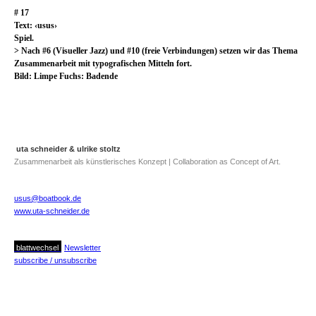
# 17
Text: ‹usus›
Spiel.
> Nach #6 (Visueller Jazz) und #10 (freie Verbindungen) setzen wir das Thema
Zusammenarbeit mit typografischen Mitteln fort.
Bild: Limpe Fuchs: Badende
uta schneider & ulrike stoltz
Zusammenarbeit als künstlerisches Konzept | Collaboration as Concept of Art.
usus@boatbook.de
www.uta-schneider.de
blattwechsel
Newsletter
subscribe / unsubscribe