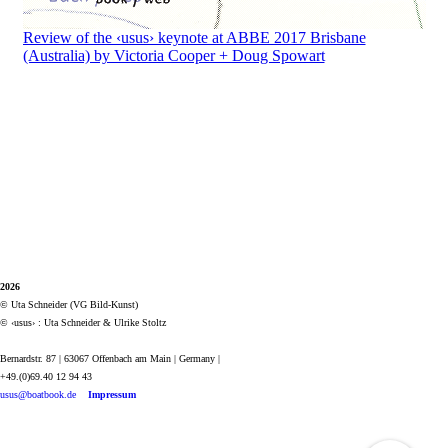
Review of the ‹usus› keynote at ABBE 2017 Brisbane
(Australia) by Victoria Cooper + Doug Spowart
2026
© Uta Schneider (VG Bild-Kunst)
© ‹usus› : Uta Schneider & Ulrike Stoltz
Bernardstr. 87 | 63067 Offenbach am Main | Germany |
+49.(0)69.40 12 94 43
usus@boatbook.de
Impressum