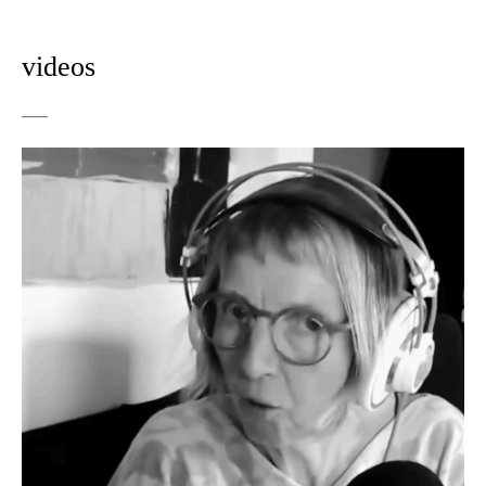
videos
—