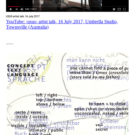
YouTube: ‹usus› artist talk, 16 July 2017, Umbrella Studio,
Townsville (Australia)
—